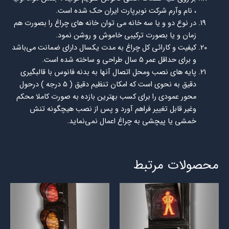
، نام وآرم شركت نوبرپارت ایران حك شده است.
در نوع دو و يا سه خانه مي توان خانه های چراغ را بصورت هم
زمان و يا بصورت ترکیبی خاموش و روشن نمود.
كيفيت و كارائي كل چراغ به مدت يكسال داراي ضمانت مي‌باشد
و براي حداقل عمر 5 سال طراحي و ساخته شده است.
پايه هاي نصب ومحل اتصال آنها به بدنه فانوس با قالبگيري
دقيق به نحوي است كه امكان تنظيم دقيق ( 5 درجه ) درحول
محور عمودي را براي كسب بهترين بازده به صورت كاملا محكم
وغير قابل تغيير فراهم آورد و پس از نصب هيچگونه تنش
خمشي يا پيچشي به چراغ اعمال نمي‌نمايد.
محصولات مرتبط