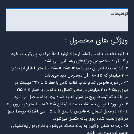
توضیحات
نظرات (0)
ویژگی های محصول :
1- کليه قطعات فانوس تماماً از مواد اوليه کاملاً مرغوب پلي‌کربنات خود
رنگ گريد مخصوص چراغ‌هاي راهنمايي می‌باشد.
2- اندازه بدنه فانوس تقريبا 180× 355 × 350 ميليمتر با قطر لنز حدود
300 ميليمتر كه 5± 280 آن درمعرض ديد مي‌باشد.
3- در مورد فانوس تمام نقاب نقاب كامل با قطر 5 ± 330 ميليمتر در
بيرون و5 ± 300 ميليمتر در محل اتصال به فانوس با عمق 5 ± 215
مي‌باشد كه توسط پيچ در شيار تعبيه شده روي بدنه متصل مي‌شود.
4- در مورد فانوس نيم نقاب نيمه با ارتفاع 5 ± 185 ميليمتر در بيرون و5
± 230 در محل اتصال به فانوس با عمق 5 ± 215 مي‌باشدكه توسط پيچ
در شيار تعبيه شده روي بدنه متصل مي‌شود.
5- درب به شكل لولایي به بدنه محكم مي‌شود و داراي نوار پلاستيكي
جهت آب بندي مي‌باشد.