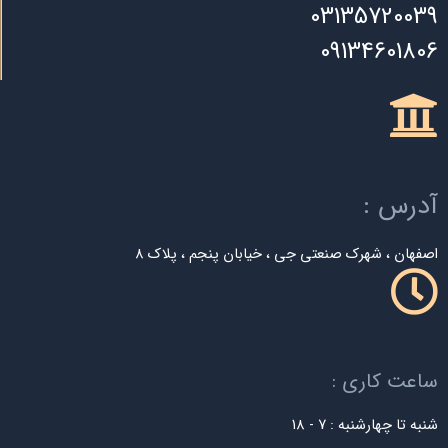
03135720039
09134601806
آدرس :
اصفهان ، شهرک صنعتی جی ، خیابان پنجم ، پلاک 8
ساعت کاری :
شنبه تا چهارشنبه : 7 - 18