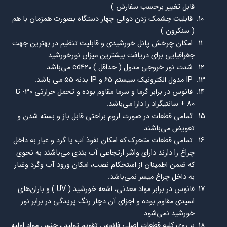
قابل تغيير برحسب سفارش )
قابليت چشمك زدن دوالي چهار دستگاه بصورت همزمان با هم
( سنكرون )
امكان چرخش پانل خورشيدي و قابليت تنظيم در بهترين جهت
جغرافيايي براي دريافت بيشترين ميزان نورخورشيد
شدت نور خروجي مدول ( حداقل ) cd420 مي‌باشد.
IP مدول الكترونيك سيستم 65 و IP بدنه 55 مي باشد.
فانوس در برابر گرما و سرما مقاوم بوده و تحمل حرارتي 30- تا
80 + سانتيگراد را دارا مي‌باشد.
تمامي قطعات در صورت لزوم براحتي قابل باز و بسته شدن و
تعويض مي‌باشند.
تمامي قطعات متحرك كه امكان نفوذ آب يا گرد و غبار به داخل
چراغ را دارند داراي واشر ارتجاعي آب بندي مي‌باشند به نحوي
كه ضمن اطمينان از استحكام نصب، امكان ورود آب وگرد وغبار
به داخل چراغ ميسر نمي‌باشد.
فانوس در برابر مواد معدني، اشعه خورشيد ( UV ) و باران‌هاي
اسيدي مقاوم بوده و اجزای آن دچار رنگ پریدگی در برابر نور
خورشيد نمي‌شود.
بر روي كليه قطعات اصلي فانوس تقويم توليد ، جنس مواد اوليه