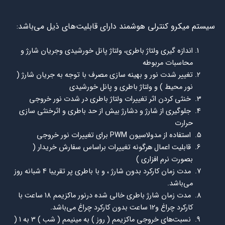
سیستم ميكرو کنترلی هوشمند دارای قابلیت‌های ذیل مي‌باشد:
اندازه گيري ولتاژ باطري، ولتاژ پانل خورشيدي وجريان شارژ و
محاسبات مربوطه
تغيير شدت نور و بهينه سازي مصرف با توجه به جريان شارژ (
نور محيط ) و ولتاژ باطري و پانل خورشيدي
خنثي كردن اثر تغييرات ولتاژ باطري در شدت نور خروجي
جلوگيري از شارژ و دشارژ بيش از حد باطري و اثرخنثي سازي
حرارت
استفاده از مدولاسيون PWM براي تغييرات نور خروجي
قابليت اعمال هرگونه تغييرات براساس سفارش خريدار (
بصورت نرم افزاري )
مدت زمان كاركرد بدون شارژ ، و با باطري پر تقريبا 4 شبانه روز
مي‌باشد.
مدت زمان شارژ باطري خالي شده درنور ماكزيمم 18 ساعت با
كاركرد چراغ و12 ساعت بدون كاركرد چراغ مي‌باشد.
نسبت‌هاي خروجي ماكزيمم ( روز ) به مينيمم ( شب ) 3 به 1 (