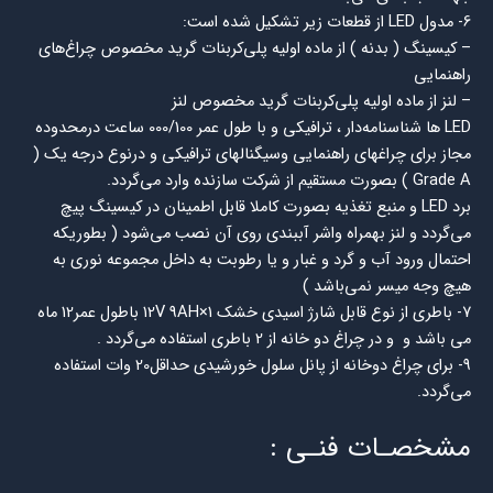
6- مدول LED از قطعات زير تشكيل شده است:
– كيسينگ ( بدنه ) از ماده اوليه پلي‌كربنات گريد مخصوص چراغ‌هاي
راهنمايي
– لنز از ماده اوليه پلي‌كربنات گريد مخصوص لنز
LED ها شناسنامه‌دار ، ترافيكي و با طول عمر 000/100 ساعت درمحدوده
مجاز براي چراغهاي راهنمايي وسيگنالهاي ترافيكي و درنوع درجه يك (
Grade A ) بصورت مستقيم از شركت سازنده وارد مي‌گردد.
برد LED و منبع تغذيه بصورت كاملا قابل اطمينان در كيسينگ پيچ
مي‌گردد و لنز بهمراه واشر آببندی روي آن نصب مي‌شود (‌ بطوريكه
احتمال ورود آب و گرد و غبار و يا رطوبت به داخل مجموعه نوري به
هيچ وجه ميسر نمي‌باشد )‌
7- باطري از نوع قابل شارژ اسيدي خشك 1×12V 9AH باطول عمر12 ماه
مي باشد و و در چراغ دو خانه از 2 باطري استفاده مي‌گردد .
9- براي چراغ دوخانه از پانل سلول خورشيدي حداقل20 وات استفاده
مي‌گردد.
مشخصـات فنـي :